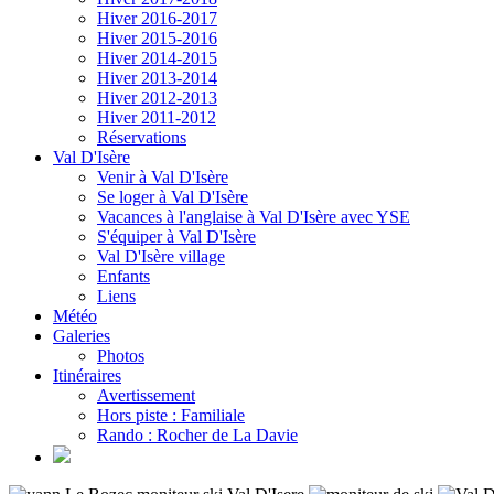
Hiver 2016-2017
Hiver 2015-2016
Hiver 2014-2015
Hiver 2013-2014
Hiver 2012-2013
Hiver 2011-2012
Réservations
Val D'Isère
Venir à Val D'Isère
Se loger à Val D'Isère
Vacances à l'anglaise à Val D'Isère avec YSE
S'équiper à Val D'Isère
Val D'Isère village
Enfants
Liens
Météo
Galeries
Photos
Itinéraires
Avertissement
Hors piste : Familiale
Rando : Rocher de La Davie