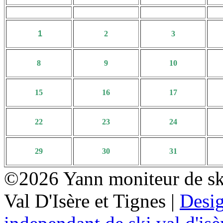
1
2
3
8
9
10
15
16
17
22
23
24
29
30
31
©2026 Yann moniteur de sk
Val D'Isère et Tignes |
Desi