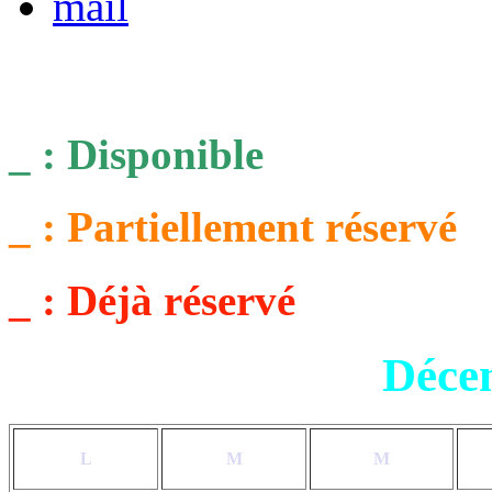
_ : Disponible
_ : Partiellement réservé
_ : Déjà réservé
Déce
L
M
M