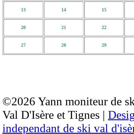
13
14
15
20
21
22
27
28
29
©2026 Yann moniteur de sk
Val D'Isère et Tignes |
Desi
independant de ski val d'isè