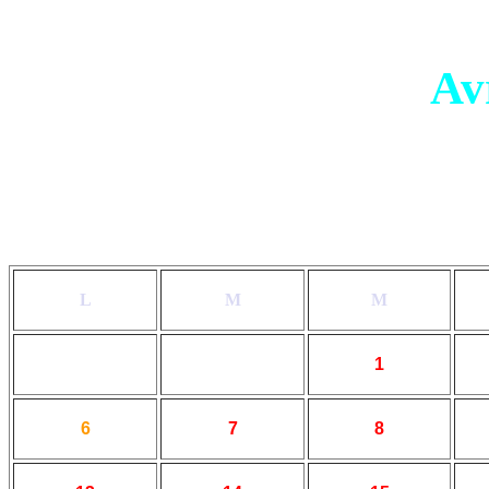
Av
L
M
M
1
6
7
8