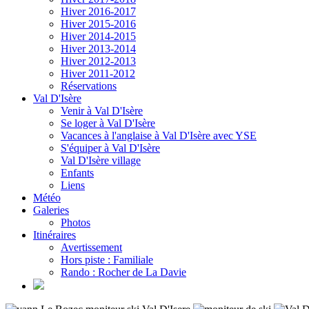
Hiver 2016-2017
Hiver 2015-2016
Hiver 2014-2015
Hiver 2013-2014
Hiver 2012-2013
Hiver 2011-2012
Réservations
Val D'Isère
Venir à Val D'Isère
Se loger à Val D'Isère
Vacances à l'anglaise à Val D'Isère avec YSE
S'équiper à Val D'Isère
Val D'Isère village
Enfants
Liens
Météo
Galeries
Photos
Itinéraires
Avertissement
Hors piste : Familiale
Rando : Rocher de La Davie