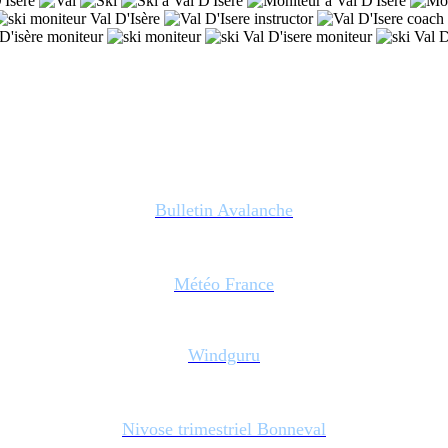
Bulletin Avalanche
Météo France
Windguru
Nivose trimestriel Bonneval